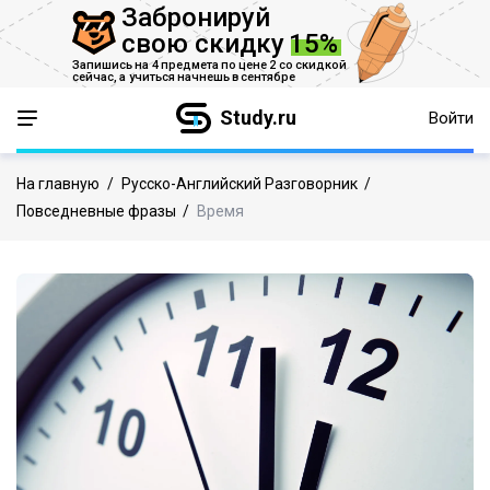
Забронируй
свою скидку
15%
Запишись на 4 предмета по цене 2 со скидкой
сейчас,
а учиться начнешь в сентябре
Study.ru
Войти
На главную
/
Русско-Английский Разговорник
/
Повседневные фразы
/
Время