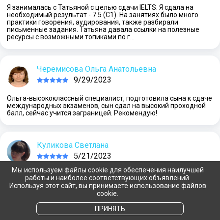
Я занималась с Татьяной с целью сдачи IELTS. Я сдала на
необходимый результат - 7.5 (С1). На занятиях было много
практики говорения, аудирования, также разбирали
письменные задания. Татьяна давала ссылки на полезные
ресурсы с возможными топиками по г…
Черемисова Ольга Анатольевна
9/29/2023
Ольга-высококлассный специалист, подготовила сына к сдаче
международных экзаменов, сын сдал на высокий проходной
балл, сейчас учится заграницей. Рекомендую!
Куликова Светлана
5/21/2023
Мы используем файлы cookie для обеспечения наилучшей
К Светлане я пришла с нулевым знанием языка, т.к. в школе
работы и наиболее соответствующих объявлений.
изучала немецкий. Занимались 3 года. С полной уверенностью
Используя этот сайт, вы принимаете использование файлов
могу сказать, что Светлана специалист своего дела,
cookie.
замечательный репетитор с индивидуальным подходом.
Объясняет все понятно и в досту…
ПРИНЯТЬ