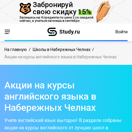
Забронируй
свою скидку
15%
Запишись на 4 предмета по цене 2 со скидкой
сейчас,
а учиться начнешь в сентябре
Study.ru
Войти
На главную
/
Школы в Набережных Челнах
/
Акции на курсы английского языка в Набережных Челнах
Акции на курсы
английского языка в
Набережных Челнах
Учите английский язык выгодно! В разделе собраны
акции на курсы английского от лучших школ в