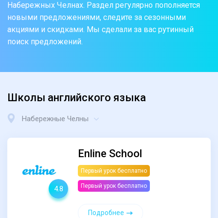
Набережных Челнах. Раздел регулярно пополняется
новыми предложениями, следите за сезонными
акциями и скидками. Мы сделали за вас рутинный
поиск предложений.
Школы английского языка
Набережные Челны
Enline School
Первый урок бесплатно
Первый урок бесплатно
4.8
Подробнее