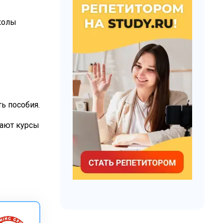
колы
ть пособия.
гают курсы