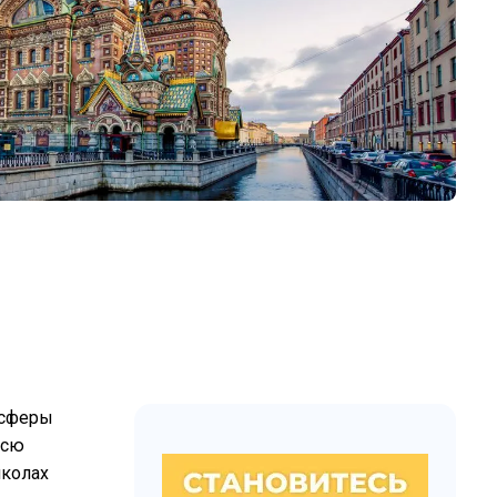
 сферы
всю
школах