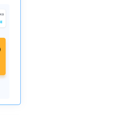
ока
н