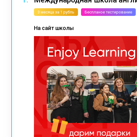
1.
Международная школа англий
3 месяца за 1 рубль
Беспланое тестирование
На сайт школы