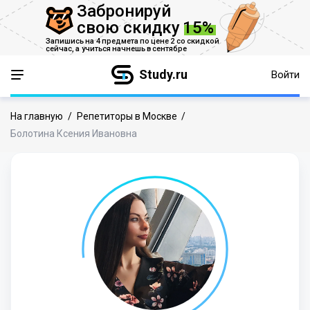
Забронируй
свою скидку
15%
Запишись на 4 предмета по цене 2 со скидкой
сейчас,
а учиться начнешь в сентябре
Study.ru
Войти
На главную
/
Репетиторы в Москве
/
Болотина Ксения Ивановна