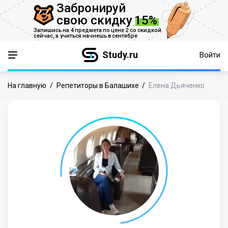
Забронируй
свою скидку
15%
Запишись на 4 предмета по цене 2 со скидкой
сейчас,
а учиться начнешь в сентябре
Study.ru
Войти
На главную
/
Репетиторы в Балашихе
/
Елена Дьяченко