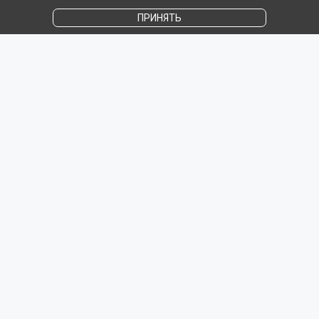
ПРИНЯТЬ
Популярное на сайте
СТАТЬЯ
857540
29
Лучшие онлайн курсы английского языка -
ТОП-15 школ