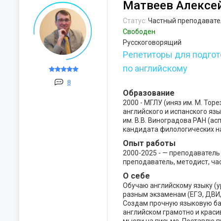
Матвеев Алексе
Статус:
Частный преподавате
Свободен
Русскоговорящий
Репетиторы для подго
по английскому
8
Образование
2000 - МГЛУ (иняз им. М. Тор
английского и испанского язы
им. В.В. Виноградова РАН (ас
кандидата филологических н
Опыт работы
2000-2025 - — преподаватель
преподаватель, методист, ча
О себе
Обучаю английскому языку (ур
разным экзаменам (ЕГЭ, ДВИ, 
Создам прочную языковую баз
английском грамотно и краси