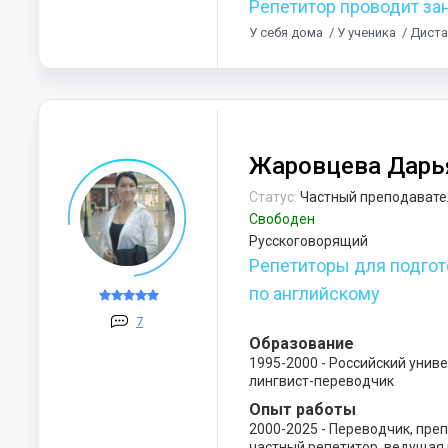
Репетитор проводит за
У себя дома
/ У ученика
/ Дист
Жаровцева Дарь
Статус:
Частный преподавате
Свободен
Русскоговорящий
Репетиторы для подго
по английскому
7
Образование
1995-2000 - Российский унив
лингвист-переводчик
Опыт работы
2000-2025 - Переводчик, пре
частный репетитор, ведуща