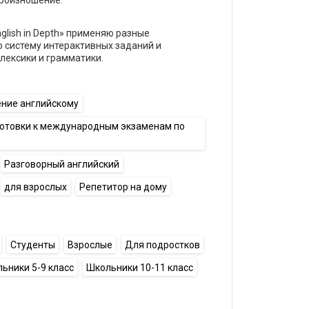
произношение.
glish in Depth» применяю разные
 систему интерактивных заданий и
лексики и грамматики.
ение английскому
готовки к международным экзаменам по
Разговорный английский
для взрослых
Репетитор на дому
Студенты
Взрослые
Для подростков
ьники 5-9 класс
Школьники 10-11 класс