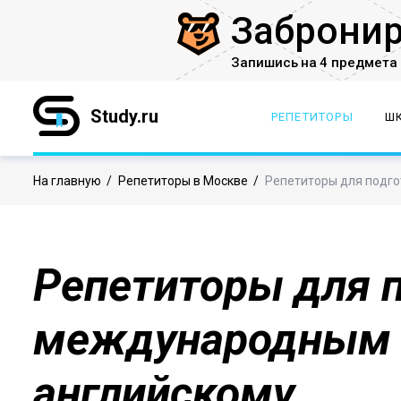
Заброни
Запишись на 4 предмета 
Study.ru
РЕПЕТИТОРЫ
Ш
На главную
/
Репетиторы в Москве
/
Репетиторы для подго
Репетиторы для п
международным 
английскому