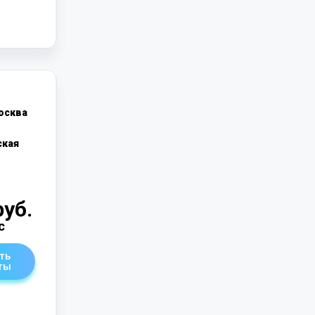
осква
кая
руб.
с
ть
ты