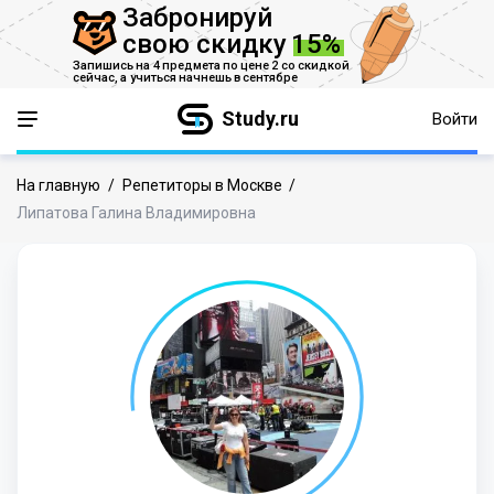
Забронируй
свою скидку
15%
Запишись на 4 предмета по цене 2 со скидкой
сейчас,
а учиться начнешь в сентябре
Study.ru
Войти
На главную
/
Репетиторы в Москве
/
Липатова Галина Владимировна