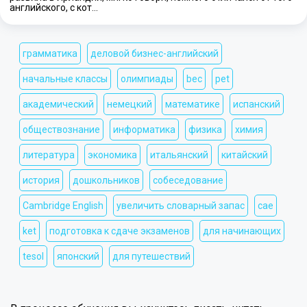
английского, с кот…
грамматика
деловой бизнес-английский
начальные классы
олимпиады
bec
pet
академический
немецкий
математике
испанский
обществознание
информатика
физика
химия
литература
экономика
итальянский
китайский
история
дошкольников
собеседование
Cambridge English
увеличить словарный запас
cae
ket
подготовка к сдаче экзаменов
для начинающих
tesol
японский
для путешествий