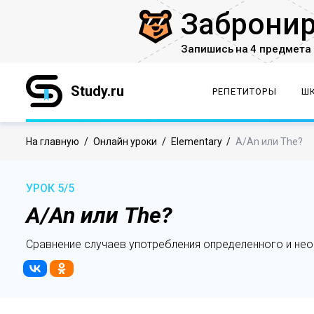
Заброни
Запишись на 4 предмета 
Study.ru
РЕПЕТИТОРЫ
Ш
На главную
/
Онлайн уроки
/
Elementary
/
A/An или The?
УРОК 5/5
A/An или The?
Сравнение случаев употребления определенного и нео