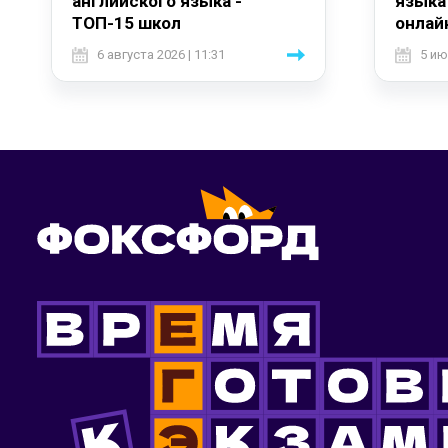
английского языка -
языка
ТОП-15 школ
онлай
6 августа 2026 | 11:31
5 ию