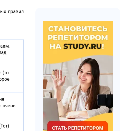
ных правил
наем,
лад
е (то
торое
ия
е очень
(Тот)