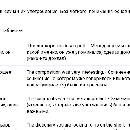
и случаи их употребления. Без четкого понимания основ
 таблицей:
The manager
made a report. - Менеджер (мы з
, он -
какой именно, он уже упоминался) сделал док
(какой-то доклад).
орошее
The composition was very interesting. - Сочинени
сочинение , о котором уже говорилось или ко
подразумевается) было интересным.
вый
The comments were not very important. - Замечан
их, один
(именно те, которые уже упоминались) были н
важными.
ловарь
The dictionary you are looking for is on the shelf. - 