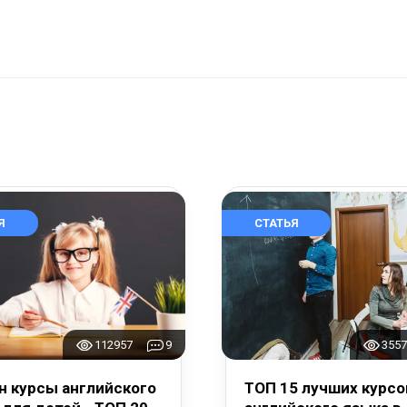
Я
СТАТЬЯ
112957
9
3557
н курсы английского
ТОП 15 лучших курсо