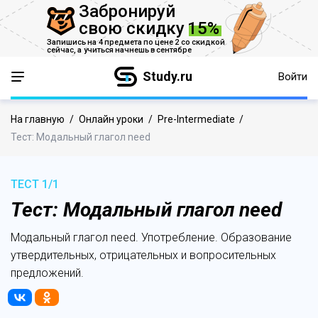
Забронируй
свою скидку
15%
Запишись на 4 предмета по цене 2 со скидкой
сейчас,
а учиться начнешь в сентябре
Study.ru
Войти
На главную
/
Онлайн уроки
/
Pre-Intermediate
/
Тест: Модальный глагол need
ТЕСТ 1/1
Тест: Модальный глагол need
Модальный глагол need. Употребление. Образование
утвердительных, отрицательных и вопросительных
предложений.