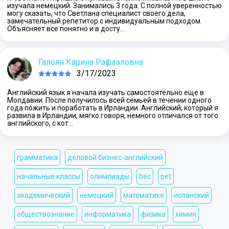
изучала немецкий. Занимались 3 года. С полной уверенностью
могу сказать, что Светлана специалист своего дела,
замечательный репетитор с индивидуальным подходом.
Объясняет все понятно и в досту…
Галоян Карина Рафаэловна
3/17/2023
Английский язык я начала изучать самостоятельно еще в
Молдавии. После получилось всей семьей в течении одного
года пожить и поработать в Ирландии. Английский, который я
развила в Ирландии, мягко говоря, немного отличался от того
английского, с кот…
грамматика
деловой бизнес-английский
начальные классы
олимпиады
bec
pet
академический
немецкий
математике
испанский
обществознание
информатика
физика
химия