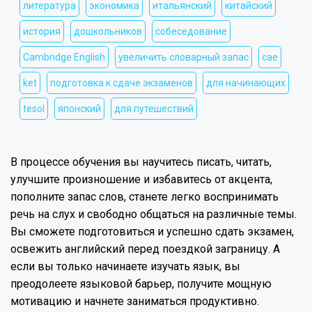
литература
экономика
итальянский
китайский
история
дошкольников
собеседование
Cambridge English
увеличить словарный запас
cae
ket
подготовка к сдаче экзаменов
для начинающих
tesol
японский
для путешествий
В процессе обучения вы научитесь писать, читать,
улучшите произношение и избавитесь от акцента,
пополните запас слов, станете легко воспринимать
речь на слух и свободно общаться на различные темы.
Вы сможете подготовиться и успешно сдать экзамен,
освежить английский перед поездкой заграницу. А
если вы только начинаете изучать язык, вы
преодолеете языковой барьер, получите мощную
мотивацию и начнете заниматься продуктивно.