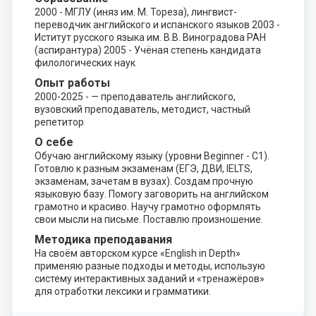
2000 - МГЛУ (иняз им. М. Тореза), лингвист-
переводчик английского и испанского языков 2003 -
Иститут русского языка им. В.В. Виноградова РАН
(аспирантура) 2005 - Учёная степень кандидата
филологических наук
Опыт работы
2000-2025 - — преподаватель английского,
вузовский преподаватель, методист, частный
репетитор
О себе
Обучаю английскому языку (уровни Beginner - C1).
Готовлю к разным экзаменам (ЕГЭ, ДВИ, IELTS,
экзаменам, зачетам в вузах). Создам прочную
языковую базу. Помогу заговорить на английском
грамотно и красиво. Научу грамотно оформлять
свои мысли на письме. Поставлю произношение.
Методика преподавания
На своём авторском курсе «English in Depth»
применяю разные подходы и методы, использую
систему интерактивных заданий и «тренажёров»
для отработки лексики и грамматики.