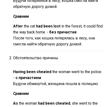
Будучи потерянной в лесу, кошка смогла найти
обратную дорогу домой.
Сравним
After
the cat
had been lost
in the forest, it could find
the way back home. -
без причастия
После того, как кошка потерялась в лесу, она
смогла найти обратную дорогу домой.
Обстоятельство причины
Having been cheated
the woman went to the police.
-
с причастием
Будучи обманутой, женщина пошла в полицию.
Сравним
As
the woman
had been cheated
, she went to the