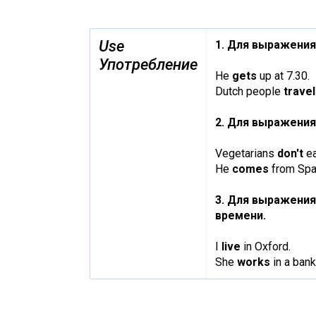
Use
1. Для выражения
Употребление
He
gets
up at 7.30.
Dutch people
travel
2. Для выражения
Vegetarians
don't
ea
He
comes
from Spa
3. Для выражения
времени.
I
live
in Oxford.
She
works
in a bank