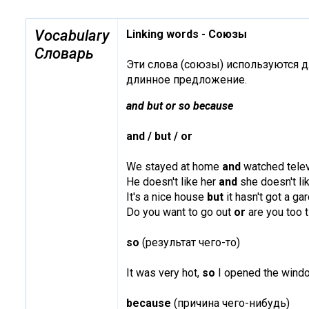
Vocabulary
Linking words - Союзы
Словарь
Эти слова (союзы) используются д
длинное предложение.
and but or so because
and
/
but
/
or
We stayed at home
and
watched telev
He doesn't like her
and
she doesn't li
It's a nice house
but
it hasn't got a ga
Do you want to go out
or
are you too t
so
(результат чего-то)
It was very hot,
so
I opened the wind
because
(причина чего-нибудь)