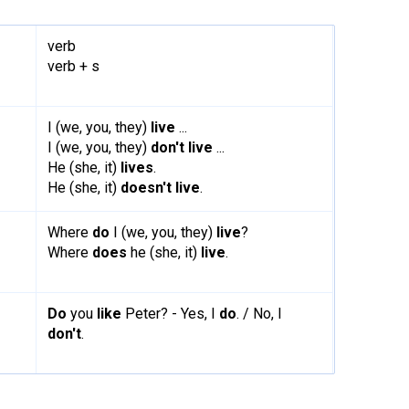
verb
verb
+
s​
I (we, you, they)
live
...
I (we, you, they)
don't live
...
He (she, it)
lives
.
He (she, it)
doesn't live
.
Where
do
I (we, you, they)
live
?
Where
does
he (she, it)
live
.
Do
you
like
Peter? - Yes, I
do
.
/
No, I
don't
.