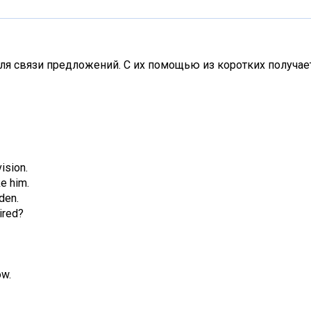
ля связи предложений. С их помощью из коротких получае
ision.
ke him.
rden.
ired?
ow.