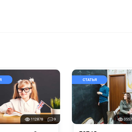
Я
СТАТЬЯ
112878
9
3557