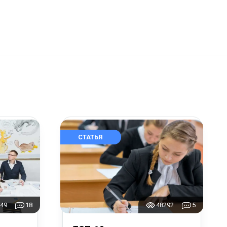
СТАТЬЯ
49
18
48292
5