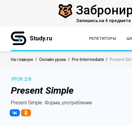
Заброни
Запишись на 4 предмета 
Study.ru
РЕПЕТИТОРЫ
Ш
На главную
/
Онлайн уроки
/
Pre-Intermediate
/
Present Si
УРОК 2/8
Present Simple
Present Simple. Форма, употребление