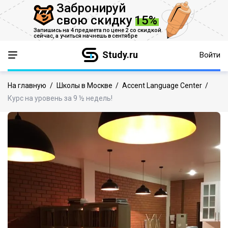
Забронируй
свою скидку
15%
Запишись на 4 предмета по цене 2 со скидкой
сейчас,
а учиться начнешь в сентябре
Study.ru
Войти
На главную
/
Школы в Москве
/
Accent Language Center
/
Курс на уровень за 9 ½ недель!