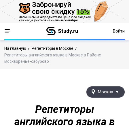
Забронируй
свою скидку
15%
Запишись на 4 предмета по цене 2 со скидкой
сейчас,
а учиться начнешь в сентябре
Study.ru
Войти
На главную
/
Репетиторы в Москве
/
Репетиторы английского языка в Москве в Районе
москворечье-сабурово
Москва
Репетиторы
английского языка в