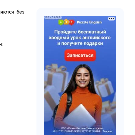
ляются без
н: