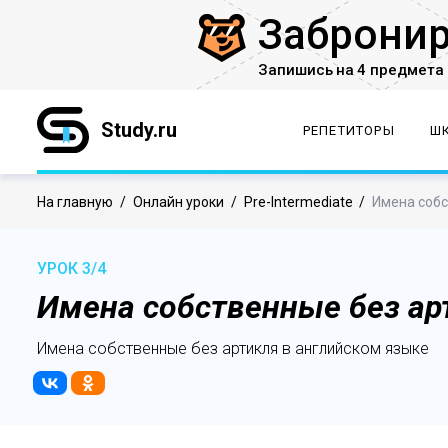
Заброни
Запишись на 4 предмета 
Study.ru
РЕПЕТИТОРЫ
Ш
На главную
/
Онлайн уроки
/
Pre-Intermediate
/
Имена собс
УРОК 3/4
Имена собственные без ар
Имена собственные без артикля в английском языке