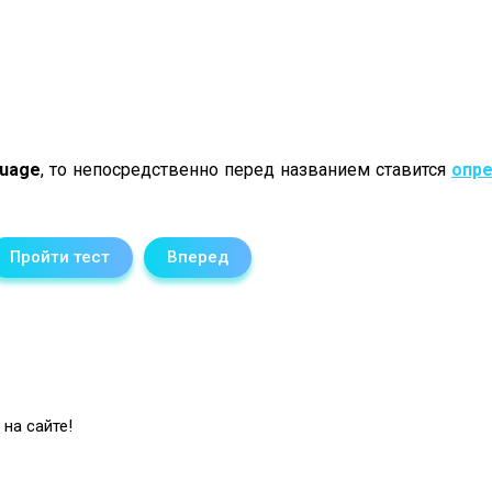
guage
, то непосредственно перед названием ставится
опр
Пройти тест
Вперед
на сайте!