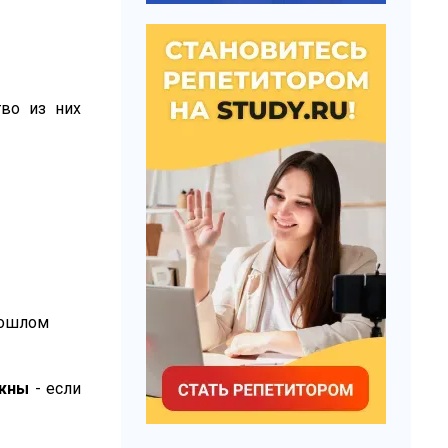
тво из них
прошлом
ожны
- если