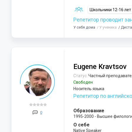
Школьники 12-16 лет
Репетитор проводит за
У себя дома
/ У ученика
/ Дист
Eugene Kravtsov
Статус:
Частный преподавате
Свободен
Носитель языка
Репетитор по английск
Образование
0
1995-2000 - Высшее филолог
О себе
Native Speaker