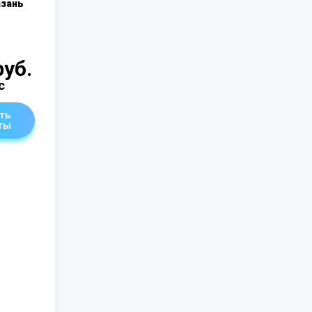
зань
руб.
с
ть
ты