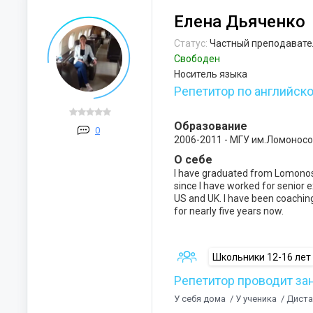
Елена Дьяченко
Статус:
Частный преподавате
Свободен
Носитель языка
Репетитор по английск
Образование
0
2006-2011 - МГУ им.Ломонос
О себе
I have graduated from Lomono
since I have worked for senior e
US and UK. I have been coachin
for nearly five years now.
Школьники 12-16 лет
Репетитор проводит за
У себя дома
/ У ученика
/ Дист