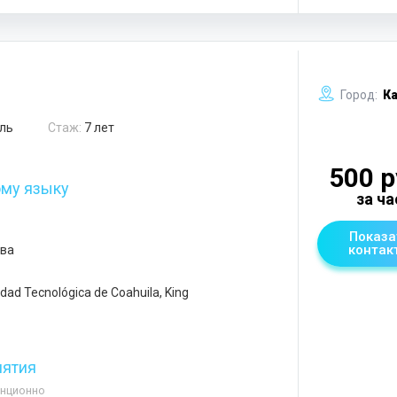
Город:
Ка
ль
Стаж:
7 лет
500 р
ому языку
за ча
Показа
контак
ова
ad Tecnológica de Coahuila, King
нятия
анционно