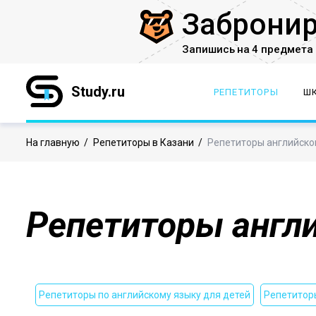
Заброни
Запишись на 4 предмета 
Study.ru
РЕПЕТИТОРЫ
Ш
На главную
/
Репетиторы в Казани
/
Репетиторы английског
Репетиторы англи
Репетиторы по английскому языку для детей
Репетиторы