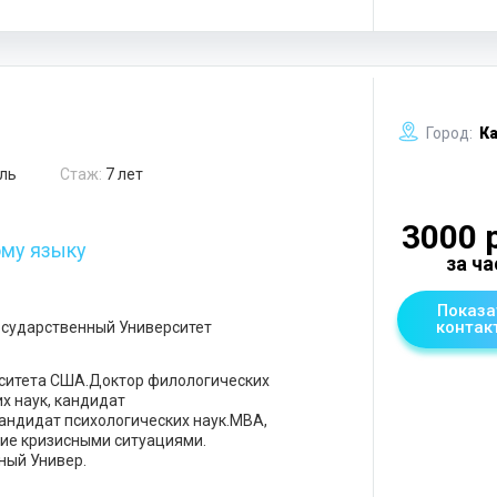
Город:
Ка
ль
Стаж:
7 лет
3000 
ому языку
за ча
Показа
контак
осударственный Университет
ситета США.Доктор филологических
х наук, кандидат
кандидат психологических наук.МВА,
ие кризисными ситуациями.
ный Универ.