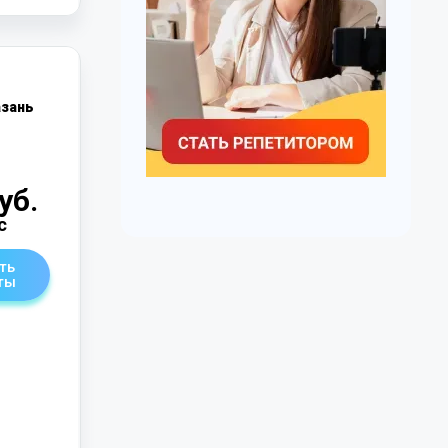
зань
уб.
с
ть
ты