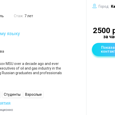
Город:
Ка
ль
Стаж:
7 лет
2500 
ому языку
за ча
Показа
контак
ова
sov MSU over a decade ago and ever
xecutives of oil and gas industry in the
g Russian graduates and professionals
Студенты
Взрослые
нятия
анционно