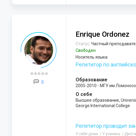
Enrique Ordonez
Статус:
Частный преподавате
Свободен
Носитель языка
Репетитор по английск
Образование
0
2005-2010 - МГУ им.Ломонос
О себе
Высшее образование, Universid
George International College
Репетитор проводит за
У себя дома
/ У ученика
/ Дист