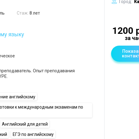
Город:
Ка
ль
Стаж:
8 лет
1200 
ому языку
за ча
Показа
контак
ическое
преподаватель. Опыт преподавания
YPE.
ение английскому
готовки к международным экзаменам по
Английский для детей
ский
ЕГЭ по английскому