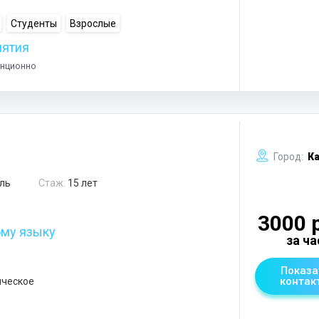
Студенты
Взрослые
нятия
анционно
Город:
Ка
ль
Стаж:
15 лет
3000 
ому языку
за ча
Показа
контак
ическое