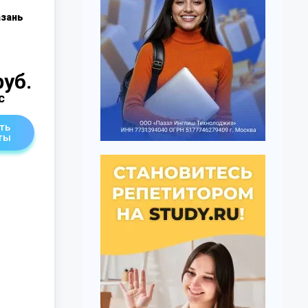
зань
руб.
с
ть
ты