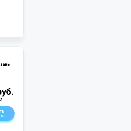
зань
руб.
с
ть
ты