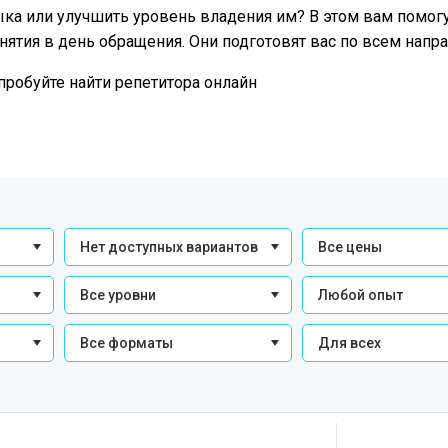
ка или улучшить уровень владения им? В этом вам помогут
анятия в день обращения. Они подготовят вас по всем напр
пробуйте найти репетитора онлайн
Нет доступных вариантов
Все цены
Все уровни
Любой опыт
Все форматы
Для всех