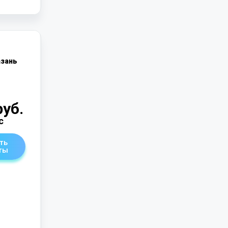
зань
руб.
с
ть
ты